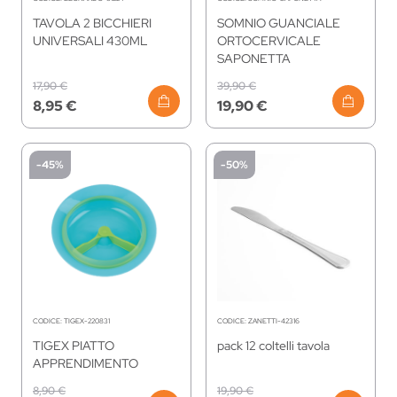
TAVOLA 2 BICCHIERI
SOMNIO GUANCIALE
UNIVERSALI 430ML
ORTOCERVICALE
SAPONETTA
17,90 €
39,90 €
8,95 €
19,90 €
-45%
-50%
CODICE:
TIGEX-220831
CODICE:
ZANETTI-42316
TIGEX PIATTO
pack 12 coltelli tavola
APPRENDIMENTO
8,90 €
19,90 €