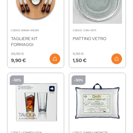
CODICE:
BONAV-006288
CODICE:
COIN-13875
TAGLIERE KIT
PIATTINO VETRO
FORMAGGI
26,90 €
5,90 €
9,90 €
1,50 €
-50%
-50%
CODICE:
LEONARDO-81224
CODICE:
SOMNIO-SAPONETTA