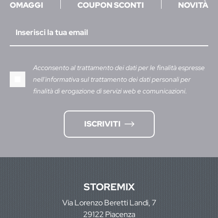
OMAGGI
COUPON SCONTI
NOVITÀ
Acconsento al trattamento dei dati per le finalità espresse
nell'informativa sul trattamento dei dati personali per
finalità di erogazione di servizi web e comunicazioni.
ISCRIVITI
STOREMIX
Via Lorenzo Beretti Landi, 7
29122 Piacenza