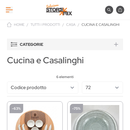
Salta al contenuto
Cerca
Carre
HOME
/
TUTTI I PRODOTTI
/
CASA
/
CUCINA E CASALINGHI
CATEGORIE
Cucina e Casalinghi
6
elementi
-63%
-75%