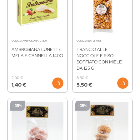
CODICE:
AMBROSIANA-07379
CODICE:
BDI-284021
AMBROSIANA LUNETTE
TRANCIO ALLE
MELA E CANNELLA 140G
NOCCIOLE E RISO
SOFFIATO CON MIELE
DA 125 G
2,30 €
8,50 €
1,40 €
5,50 €
-35%
-35%