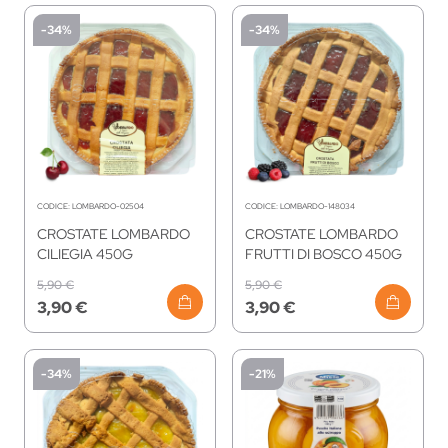
-34%
-34%
CODICE:
LOMBARDO-02504
CODICE:
LOMBARDO-148034
CROSTATE LOMBARDO
CROSTATE LOMBARDO
CILIEGIA 450G
FRUTTI DI BOSCO 450G
5,90 €
5,90 €
3,90 €
3,90 €
-34%
-21%