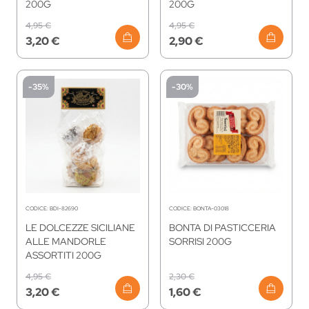
200G
200G
4,95 €
4,95 €
3,20 €
2,90 €
-35%
-30%
CODICE:
BDI-82690
CODICE:
BONTA-03018
LE DOLCEZZE SICILIANE
BONTA DI PASTICCERIA
ALLE MANDORLE
SORRISI 200G
ASSORTITI 200G
4,95 €
2,30 €
3,20 €
1,60 €