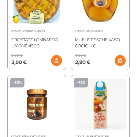
CODICE:
LOMBARDO-148035
CODICE:
MIELE-996736
CROSTATE LOMBARDO
MILELE PESCHE VASO
LIMONE 450G
ORCIO 1KG
5,90 €
4,95 €
3,90 €
3,90 €
-50%
-45%
CODICE:
PERNIGOTTI-553831
CODICE:
VALFRUTTA-130069