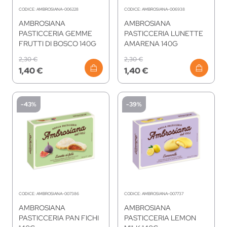
CODICE:
AMBROSIANA-006228
CODICE:
AMBROSIANA-006938
AMBROSIANA
AMBROSIANA
PASTICCERIA GEMME
PASTICCERIA LUNETTE
FRUTTI DI BOSCO 140G
AMARENA 140G
2,30 €
2,30 €
1,40 €
1,40 €
-43%
-39%
CODICE:
AMBROSIANA-007386
CODICE:
AMBROSIANA-007737
AMBROSIANA
AMBROSIANA
PASTICCERIA PAN FICHI
PASTICCERIA LEMON