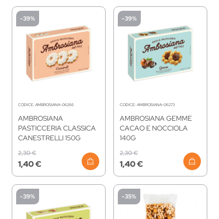
-39%
-39%
CODICE:
AMBROSIANA-06266
CODICE:
AMBROSIANA-06273
AMBROSIANA
AMBROSIANA GEMME
PASTICCERIA CLASSICA
CACAO E NOCCIOLA
CANESTRELLI 150G
140G
2,30 €
2,30 €
1,40 €
1,40 €
-39%
-35%