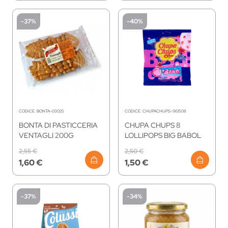
-37%
-40%
CODICE:
BONTA-03025
CODICE:
CHUPACHUPS-961508
BONTA DI PASTICCERIA
CHUPA CHUPS 8
VENTAGLI 200G
LOLLIPOPS BIG BABOL
2,55 €
2,50 €
1,60 €
1,50 €
-37%
-34%