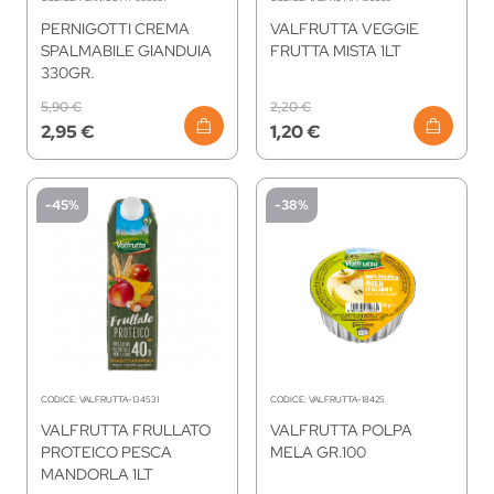
PERNIGOTTI CREMA
VALFRUTTA VEGGIE
SPALMABILE GIANDUIA
FRUTTA MISTA 1LT
330GR.
5,90 €
2,20 €
2,95 €
1,20 €
-45%
-38%
CODICE:
VALFRUTTA-134531
CODICE:
VALFRUTTA-18425
VALFRUTTA FRULLATO
VALFRUTTA POLPA
PROTEICO PESCA
MELA GR.100
MANDORLA 1LT