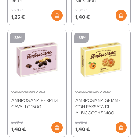
140G
MILK 140G
2,20 €
2,30 €
1,25 €
1,40 €
-39%
-39%
CODICE:
AMBROSIANA-05221
CODICE:
AMBROSIANA-06259
AMBROSIANA FERRI DI
AMBROSIANA GEMME
CAVALLO 150G
CON PASSATA DI
ALBICOCCHE 140G
2,30 €
2,30 €
1,40 €
1,40 €