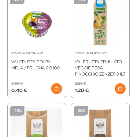
CODICE:
VALFRUTTA-18463
CODICE:
VALFRUTTA-30052
VALFRUTTA POLPA
VALFRUTTA FRULLATO
MELA / PRUGNA GR.100
VEGGIE PERA
FINOCCHIO ZENZERO 1LT
0,65 €
2,20 €
0,40 €
1,20 €
-20%
-20%