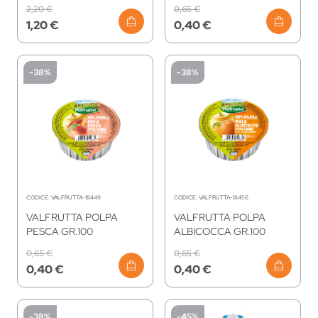
2,20 €
0,65 €
1,20 €
0,40 €
-38%
-38%
CODICE:
VALFRUTTA-18449
CODICE:
VALFRUTTA-18456
VALFRUTTA POLPA
VALFRUTTA POLPA
PESCA GR.100
ALBICOCCA GR.100
0,65 €
0,65 €
0,40 €
0,40 €
-38%
-45%