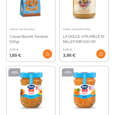
CODICE:
COLUSSI-075231
CODICE:
DOLCEVITA-431525
Colussi Biscotti Tondorle
LA DOLCE VITA MIELE DI
500gr
MILLEFIORI 500 GR
2,95 €
5,95 €
1,85 €
3,95 €
-25%
-25%