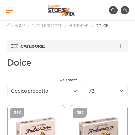
Salta al contenuto
Cerca
Carre
HOME
/
TUTTI I PRODOTTI
/
ALIMENTARI
/
DOLCE
CATEGORIE
Dolce
46
elementi
-39%
-39%