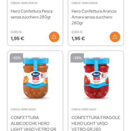
CODICE:
HERO-004334
CODICE:
HERO-004341
Hero Confettura Pesca
Hero Confettura Arancia
senza zucchero 280gr
Amara senza zucchero
280gr
2,60 €
2,60 €
1,95 €
1,95 €
-22%
-22%
CODICE:
HERO-04303
CODICE:
HERO-04327
CONFETTURA
CONFETTURA FRAGOLE
ALBICOCCHE HERO
HERO LIGHT VASO
LIGHT VASO VETRO GR
VETRO GR 280