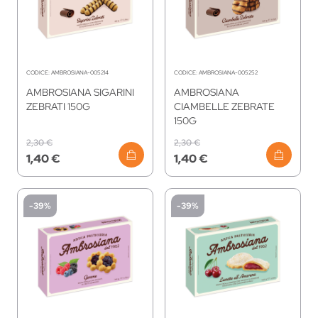
CODICE:
AMBROSIANA-005214
CODICE:
AMBROSIANA-005252
AMBROSIANA SIGARINI
AMBROSIANA
ZEBRATI 150G
CIAMBELLE ZEBRATE
150G
2,30 €
2,30 €
1,40 €
1,40 €
-39%
-39%