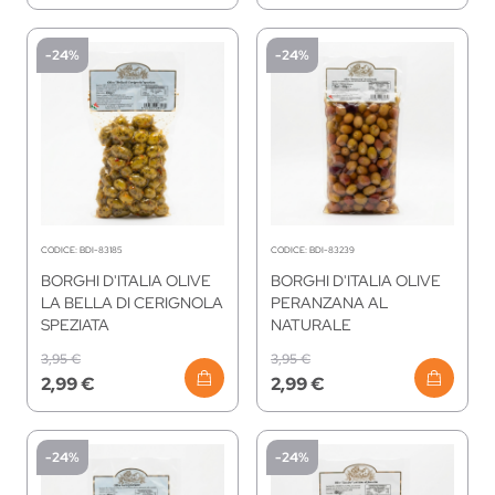
-24%
-24%
CODICE:
BDI-83185
CODICE:
BDI-83239
BORGHI D'ITALIA OLIVE
BORGHI D'ITALIA OLIVE
LA BELLA DI CERIGNOLA
PERANZANA AL
SPEZIATA
NATURALE
3,95 €
3,95 €
2,99 €
2,99 €
-24%
-24%