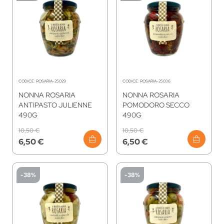
CODICE:
ROSARIA-25029
CODICE:
ROSARIA-25036
NONNA ROSARIA
NONNA ROSARIA
ANTIPASTO JULIENNE
POMODORO SECCO
490G
490G
10,50 €
10,50 €
6,50 €
6,50 €
-38%
-38%