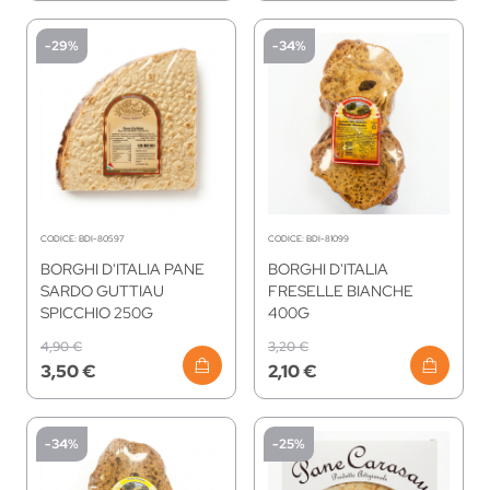
-29%
-34%
CODICE:
BDI-80597
CODICE:
BDI-81099
BORGHI D'ITALIA PANE
BORGHI D'ITALIA
SARDO GUTTIAU
FRESELLE BIANCHE
SPICCHIO 250G
400G
4,90 €
3,20 €
3,50 €
2,10 €
-34%
-25%