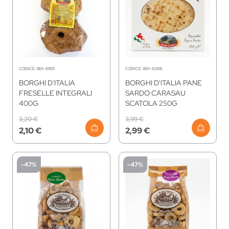
CODICE:
BDI-81105
CODICE:
BDI-82416
BORGHI D'ITALIA
BORGHI D'ITALIA PANE
FRESELLE INTEGRALI
SARDO CARASAU
400G
SCATOLA 250G
3,20 €
3,99 €
2,10 €
2,99 €
-47%
-47%