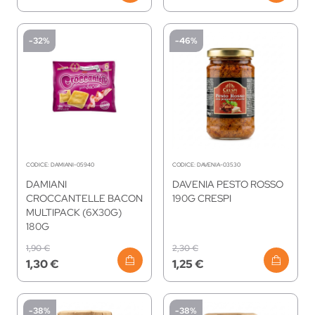
-32%
-46%
CODICE:
DAMIANI-05940
CODICE:
DAVENIA-03530
DAMIANI
DAVENIA PESTO ROSSO
CROCCANTELLE BACON
190G CRESPI
MULTIPACK (6X30G)
180G
1,90 €
2,30 €
1,30 €
1,25 €
-38%
-38%