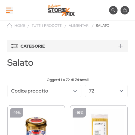
Salta al contenuto
Cerca
Carre
HOME
/
TUTTI I PRODOTTI
/
ALIMENTARI
/
SALATO
CATEGORIE
Salato
Oggetti
1
a
72
di
74
totali
-19%
-19%