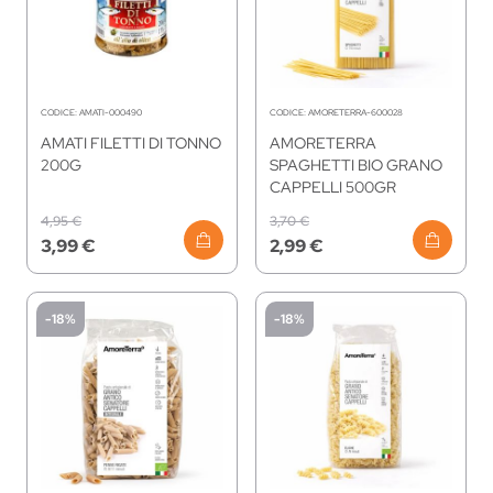
CODICE:
AMATI-000490
CODICE:
AMORETERRA-600028
AMATI FILETTI DI TONNO
AMORETERRA
200G
SPAGHETTI BIO GRANO
CAPPELLI 500GR
4,95 €
3,70 €
3,99 €
2,99 €
-18%
-18%