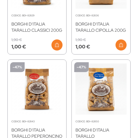
CODICE:
BDI-82829
CODICE:
BDI-82836
BORGHI D'ITALIA
BORGHI D'ITALIA
TARALLO CLASSICI 200G
TARALLO CIPOLLA 200G
1,90 €
1,90 €
1,00 €
1,00 €
-47%
-47%
CODICE:
BDI-82843
CODICE:
BDI-82850
BORGHI D'ITALIA
BORGHI D'ITALIA
TARALLO PEPERONCINO
TARALLO