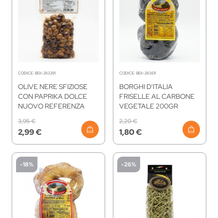
CODICE:
BDI-283291
CODICE:
BDI-283611
OLIVE NERE SFIZIOSE
BORGHI D'ITALIA
CON PAPRIKA DOLCE
FRISELLE AL CARBONE
NUOVO REFERENZA
VEGETALE 200GR
3,95 €
2,20 €
2,99 €
1,80 €
-18%
-26%