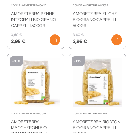
CODICE:
AMORETERRA-600127
CODICE:
AMORETERRA-601056
AMORETERRA PENNE
AMORETERRA ELICHE
INTEGRALI BIO GRANO
BIO GRANO CAPPELLI
CAPPELLI 500GR
500GR
3,60 €
3,60 €
2,95 €
2,95 €
-18%
-19%
CODICE:
AMORETERRA-601087
CODICE:
AMORETERRA-601162
AMORETERRA
AMORETERRA RIGATONI
MACCHERONI BIO
BIO GRANO CAPPELLI