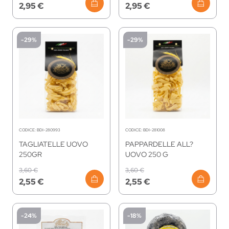
2,95 €
2,95 €
-29%
-29%
CODICE:
BDI-280993
CODICE:
BDI-281008
TAGLIATELLE UOVO
PAPPARDELLE ALL?
250GR
UOVO 250 G
3,60 €
3,60 €
2,55 €
2,55 €
-24%
-18%