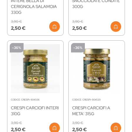
INTERE BELLA DI
SNOCCIOLATE CONDITE
CERIGNOLA SALAMOIA
300G
330G
3,90 €
3,90 €
2,50 €
2,50 €
-36%
-36%
CODICE:
CRESPI-904506
CODICE:
CRESPI-904520
CRESPI CARCIOFI INTERI
CRESPI CARCIOFI A
310G
META' 315G
3,90 €
3,90 €
2,50 €
2,50 €