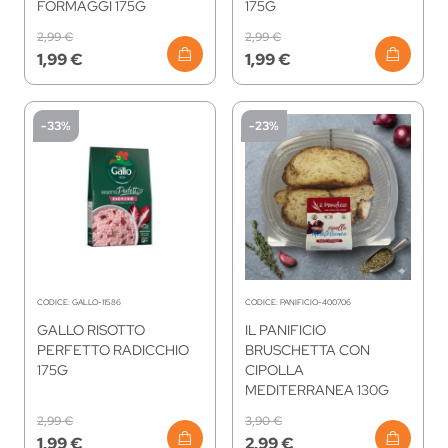
FORMAGGI 175G
175G
2,99 €
2,99 €
1,99 €
1,99 €
-33%
-23%
CODICE:
GALLO-11586
CODICE:
PANIFICIO-400706
GALLO RISOTTO
IL PANIFICIO
PERFETTO RADICCHIO
BRUSCHETTA CON
175G
CIPOLLA
MEDITERRANEA 130G
2,99 €
3,90 €
1,99 €
2,99 €