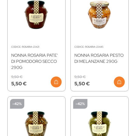
CODICE:
ROSARIA-23421
CODICE:
ROSARIA-23445
NONNA ROSARIA PATE'
NONNA ROSARIA PESTO
DI POMODORO SECCO
DI MELANZANE 290G
290G
9,50 €
9,50 €
5,50 €
5,50 €
-42%
-42%