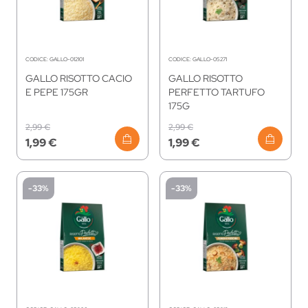
CODICE:
GALLO-012101
CODICE:
GALLO-05271
GALLO RISOTTO CACIO
GALLO RISOTTO
E PEPE 175GR
PERFETTO TARTUFO
175G
2,99 €
2,99 €
1,99 €
1,99 €
-33%
-33%