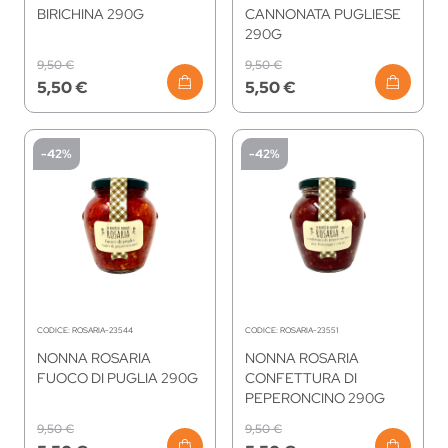
BIRICHINA 290G
CANNONATA PUGLIESE
290G
9,50 €
9,50 €
5,50 €
5,50 €
-42%
-42%
CODICE:
ROSARIA-23544
CODICE:
ROSARIA-23551
NONNA ROSARIA
NONNA ROSARIA
FUOCO DI PUGLIA 290G
CONFETTURA DI
PEPERONCINO 290G
9,50 €
9,50 €