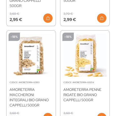
GRANO CAPPELLI
500GR
500GR
3,60 €
3,70 €
2,95 €
2,99 €
-18%
-18%
CODICE:
AMORETERRA-601193
CODICE:
AMORETERRA-601254
AMORETERRA
AMORETERRA PENNE
MACCHERONI
RIGATE BIO GRANO
INTEGRALI BIO GRANO
CAPPELLI 500GR
CAPPELLI 500GR
3,60 €
3,60 €