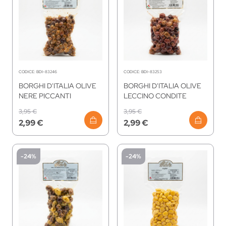
CODICE:
BDI-83246
CODICE:
BDI-83253
BORGHI D'ITALIA OLIVE
BORGHI D'ITALIA OLIVE
NERE PICCANTI
LECCINO CONDITE
3,95 €
3,95 €
2,99 €
2,99 €
-24%
-24%