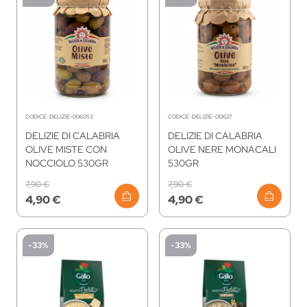
CODICE:
DELIZIE-006053
CODICE:
DELIZIE-012627
DELIZIE DI CALABRIA
DELIZIE DI CALABRIA
OLIVE MISTE CON
OLIVE NERE MONACALI
NOCCIOLO 530GR
530GR
7,90 €
7,90 €
4,90 €
4,90 €
-33%
-33%