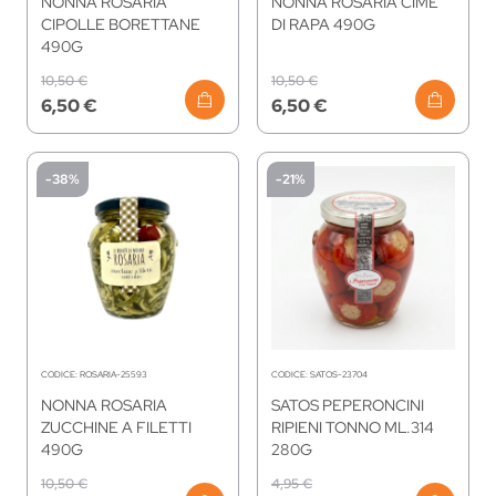
NONNA ROSARIA
NONNA ROSARIA CIME
CIPOLLE BORETTANE
DI RAPA 490G
490G
10,50 €
10,50 €
6,50 €
6,50 €
-38%
-21%
CODICE:
ROSARIA-25593
CODICE:
SATOS-23704
NONNA ROSARIA
SATOS PEPERONCINI
ZUCCHINE A FILETTI
RIPIENI TONNO ML.314
490G
280G
10,50 €
4,95 €