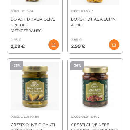
CODICE:
BDI-83260
CODICE:
BDI-83277
BORGHI D'ITALIA OLIVE
BORGHI D'ITALIA LUPINI
TRIS DEL
400G
MEDITERRANEO
3,95 €
3,95 €
2,99 €
2,99 €
-36%
-36%
CODICE:
CRESPI-904469
CODICE:
CRESPI-904483
CRESPI OLIVE GIGANTI
CRESPI OLIVE NERE