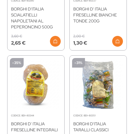
CODICE:
BDI-80290
CODICE:
BDI-80337
BORGHI D'ITALIA
BORGHI D' ITALIA
SCIALATIELLI
FRESELLINE BIANCHE
NAPOLETANI AL
TONDE 200G
PEPERONCINO 500G
3,60 €
2,00 €
2,65 €
1,30 €
-35%
-31%
CODICE:
BDI-80344
CODICE:
BDI-80351
BORGHI D' ITALIA
BORGHI D'ITALIA
FRESELLINE INTEGRALI
TARALLI CLASSICI