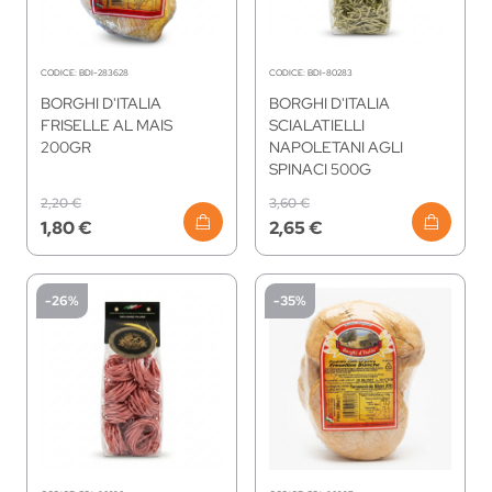
CODICE:
BDI-283628
CODICE:
BDI-80283
BORGHI D'ITALIA
BORGHI D'ITALIA
FRISELLE AL MAIS
SCIALATIELLI
200GR
NAPOLETANI AGLI
SPINACI 500G
2,20 €
3,60 €
1,80 €
2,65 €
-26%
-35%