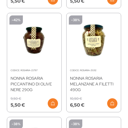
5,50 €
5,50 €
-42%
-38%
CODICE:
ROSARIA-23797
CODICE:
ROSARIA-25012
NONNA ROSARIA
NONNA ROSARIA
PICCANTINO DI OLIVE
MELANZANE A FILETTI
NERE 290G
490G
9,50 €
10,50 €
5,50 €
6,50 €
-38%
-38%