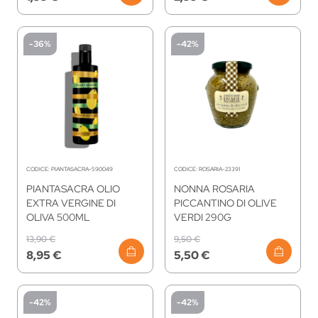
-36%
-42%
CODICE:
PIANTASACRA-590049
CODICE:
ROSARIA-23391
PIANTASACRA OLIO
NONNA ROSARIA
EXTRA VERGINE DI
PICCANTINO DI OLIVE
OLIVA 500ML
VERDI 290G
13,90 €
9,50 €
8,95 €
5,50 €
-42%
-42%