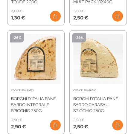
TONDE 200G
MULTIPACK 10X40G
2,00 €
3,60 €
1,30 €
2,50 €
-26%
-29%
CODICE:
BDI-80573
CODICE:
BDI-80580
BORGHI D'ITALIA PANE
BORGHI D'ITALIA PANE
SARDO INTEGRALE
SARDO CARASAU
SPICCHIO 250G
SPICCHIO 250G
3,90 €
3,50 €
2,90 €
2,50 €