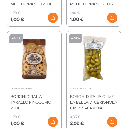
MEDITERRANEO 200G
MEDITTERRANO 200G
1,90 €
1,90 €
1,00 €
1,00 €
-47%
-24%
CODICE:
BDI-82867
CODICE:
BDI-83178
BORGHI D'ITALIA
BORGHI D'ITALIA OLIVE
TARALLO FINOCCHIO
LA BELLA DI CERIGNOLA
200G
GM IN SALAMOIA
1,90 €
3,95 €
1,00 €
2,99 €