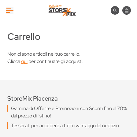
Salta al contenuto
Cerca
Carre
Carrello
Non ci sono articoli nel tuo carrello.
Clicca
qui
per continuare gli acquisti.
StoreMix Piacenza
Gamma di Offerte e Promozioni con Sconti fino al 70%
dal prezzo di listino!
Tesserati per accedere a tutti i vantaggi del negozio