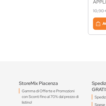
APPL
10,90 
A
StoreMix Piacenza
Spediz
GRATI
Gamma di Offerte e Promozioni
con Sconti fino al 70% dal prezzo di
Spediz
listino!
Spese 