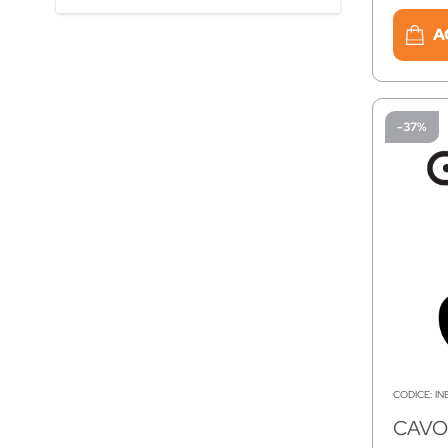
A
-37%
CODICE:
IN
CAVO 