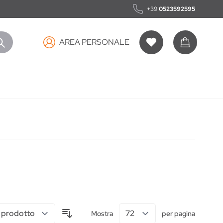
+39
0523592595
AREA PERSONALE
Carrello
CURA PER LA PERSONA
CASA
STOP MOSCHE & ZANZARE
Mostra
per pagina