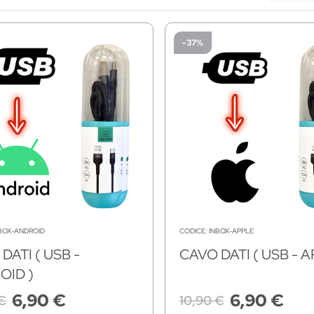
-37%
BOX-ANDROID
CODICE:
INBOX-APPLE
DATI ( USB -
CAVO DATI ( USB - A
OID )
6,90 €
6,90 €
€
10,90 €