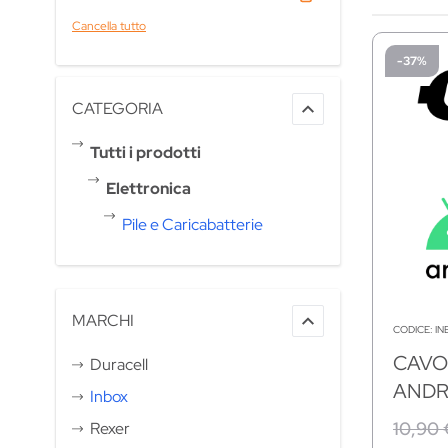
Cancella tutto
-37%
CATEGORIA
Tutti i prodotti
Tutti i prodotti
Elettronica
Elettronica
Pile e Caricabatterie
Pile e Caricabatterie
MARCHI
CODICE:
IN
CAVO 
Duracell
ANDR
Inbox
10,90 
Rexer