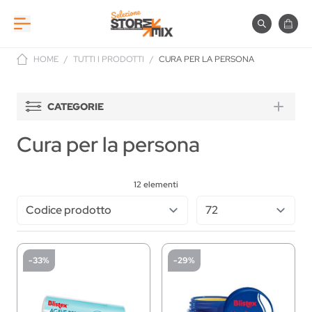
Salta al contenuto
Cerca
Carre
HOME
/
TUTTI I PRODOTTI
/
CURA PER LA PERSONA
CATEGORIE
Cura per la persona
12
elementi
-33%
-29%