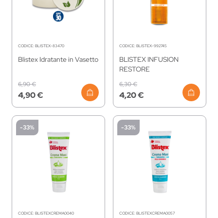
CODICE:
BLISTEX-83470
CODICE:
BLISTEX-992745
Blistex Idratante in Vasetto
BLISTEX INFUSION
RESTORE
6,90 €
6,30 €
4,90 €
4,20 €
-33%
-33%
CODICE:
BLISTEXCREMA0040
CODICE:
BLISTEXCREMA0057