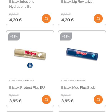
Blistex Infusions
Blistex Lip Revitalizer
Hydratione Eu
6,30 €
6,30 €
4,20 €
4,20 €
-33%
-33%
CODICE:
BLISTEX-100354
CODICE:
BLISTEX-39378
Blistex Protect Plus EU
Blistex Med Plus Stick
5,90 €
5,90 €
3,95 €
3,95 €