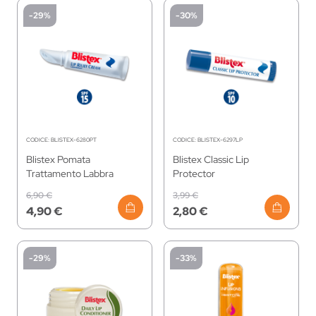
-29%
-30%
CODICE:
BLISTEX-6280PT
CODICE:
BLISTEX-6297LP
Blistex Pomata
Blistex Classic Lip
Trattamento Labbra
Protector
6,90 €
3,99 €
4,90 €
2,80 €
-29%
-33%