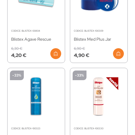
CODICE:
BLISTEX-00804
CODICE:
BLISTEX-100309
Blistex Agave Rescue
Blistex Med Plus Jar
6,30 €
6,90 €
4,20 €
4,90 €
-33%
-33%
CODICE:
BLISTEX-100323
CODICE:
BLISTEX-100330