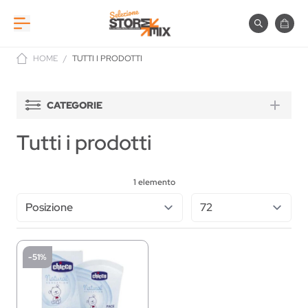
Salta al contenuto
Cerca
Carre
HOME
/
TUTTI I PRODOTTI
CATEGORIE
Tutti i prodotti
1
elemento
-51%