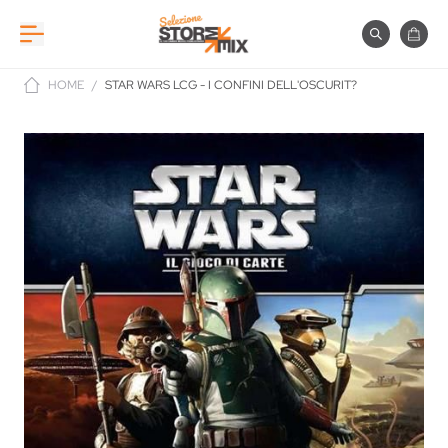
Salta al contenuto
Cerca
Carre
HOME
/
STAR WARS LCG - I CONFINI DELL'OSCURIT?